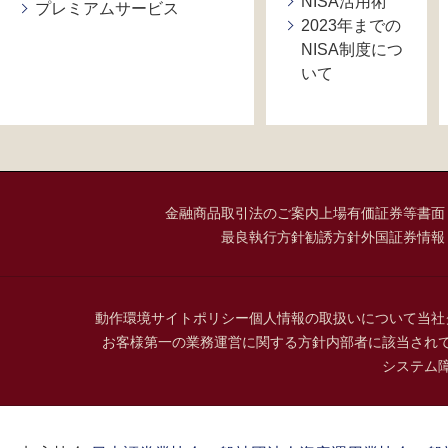
NISA活用術
プレミアムサービス
2023年までの
NISA制度につ
いて
金融商品取引法のご案内
上場有価証券等書面
最良執行方針
勧誘方針
外国証券情報
動作環境
サイトポリシー
個人情報の取扱いについて
当社
お客様第一の業務運営に関する方針
内部者に該当され
システム