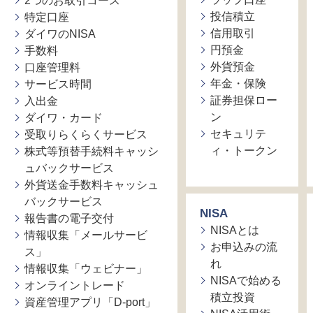
2つのお取引コース
投信積立
特定口座
信用取引
ダイワのNISA
円預金
手数料
外貨預金
口座管理料
年金・保険
サービス時間
証券担保ロー
入出金
ン
ダイワ・カード
セキュリテ
受取りらくらくサービス
ィ・トークン
株式等預替手続料キャッシ
ュバックサービス
外貨送金手数料キャッシュ
バックサービス
NISA
報告書の電子交付
NISAとは
情報収集「メールサービ
お申込みの流
ス」
れ
情報収集「ウェビナー」
NISAで始める
オンライントレード
積立投資
資産管理アプリ「D-port」