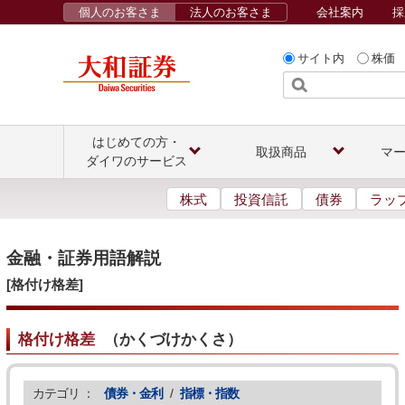
個人のお客さま
法人のお客さま
会社案内
採
サイト内
株価
はじめての方・
取扱商品
マ
ダイワのサービス
株式
投資信託
債券
ラッ
金融・証券用語解説
[格付け格差]
格付け格差
（
かくづけかくさ
）
カテゴリ ：
債券・金利
/
指標・指数