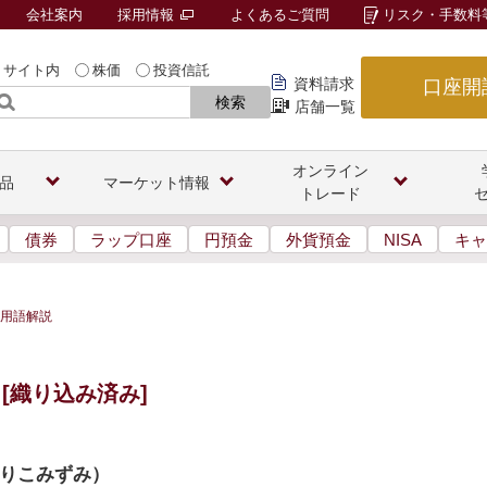
会社案内
採用情報
よくあるご質問
リスク・手数料
サイト内
株価
投資信託
資料請求
口座開
検索
店舗一覧
オンライン
品
マーケット情報
トレード
債券
ラップ口座
円預金
外貨預金
NISA
キャ
用語解説
[織り込み済み]
りこみずみ
）