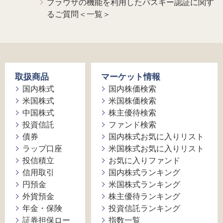
ブラウザの機能を利用したパスキー認証に関す
るご質問＜一覧＞
取扱商品
マーケット情報
国内株式
国内株価検索
米国株式
米国株価検索
中国株式
株主優待検索
投資信託
ファンド検索
債券
国内株式お気に入りリスト
ラップ口座
米国株式お気に入りリスト
投信積立
お気に入りファンド
信用取引
国内株式ランキング
円預金
米国株式ランキング
外貨預金
株主優待ランキング
年金・保険
投資信託ランキング
証券担保ロー
指数一覧