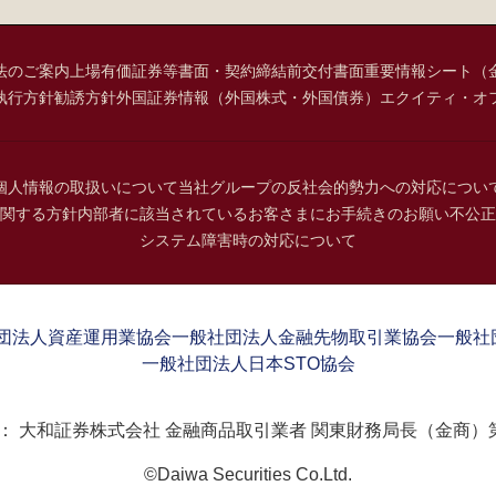
法のご案内
上場有価証券等書面・契約締結前交付書面
重要情報シート（
執行方針
勧誘方針
外国証券情報（外国株式・外国債券）
エクイティ・オ
個人情報の取扱いについて
当社グループの反社会的勢力への対応につい
関する方針
内部者に該当されているお客さまにお手続きのお願い
不公正
システム障害時の対応について
団法人資産運用業協会
一般社団法人金融先物取引業協会
一般社
一般社団法人日本STO協会
：
大和証券株式会社 金融商品取引業者 関東財務局長（金商）第
©Daiwa Securities Co.Ltd.