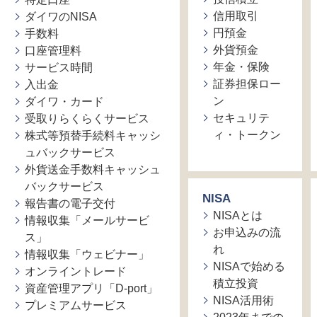
信用取引
ダイワのNISA
円預金
手数料
外貨預金
口座管理料
年金・保険
サービス時間
証券担保ロー
入出金
ン
ダイワ・カード
セキュリテ
受取りらくらくサービス
ィ・トークン
株式等預替手続料キャッシ
ュバックサービス
外貨送金手数料キャッシュ
バックサービス
NISA
報告書の電子交付
NISAとは
情報収集「メールサービ
お申込みの流
ス」
れ
情報収集「ウェビナー」
NISAで始める
オンライントレード
積立投資
資産管理アプリ「D-port」
NISA活用術
プレミアムサービス