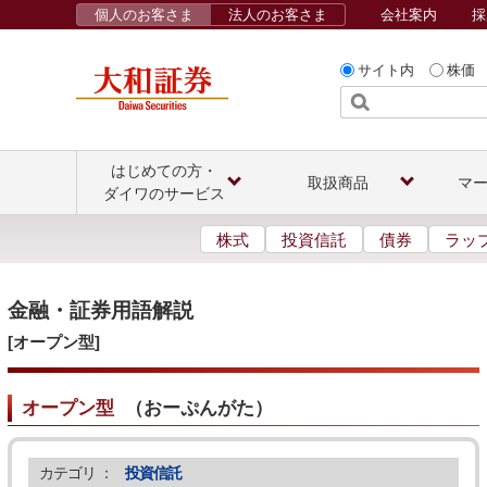
個人のお客さま
法人のお客さま
会社案内
採
サイト内
株価
はじめての方・
取扱商品
マ
ダイワのサービス
株式
投資信託
債券
ラッ
金融・証券用語解説
[オープン型]
オープン型
（
おーぷんがた
）
カテゴリ ：
投資信託