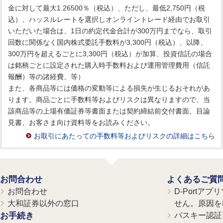
金に対して最大1.26500％（税込）、ただし、最低2,750円（税
込）、ハッスルレートを選択しオンライントレード経由でお取引
いただいた場合は、1日の約定代金合計が300万円までなら、取引
回数に関係なく国内株式委託手数料が3,300円（税込）、以降、
300万円を超えるごとに3,300円（税込）が加算、投資信託の場合
は銘柄ごとに設定された購入時手数料および運用管理費用（信託
報酬）等の諸経費、等）
また、各商品等には価格の変動等による損失が生じるおそれがあ
ります。商品ごとに手数料等およびリスクは異なりますので、当
該商品等の上場有価証券等書面または契約締結前交付書面、目論
見書、お客さま向け資料等をお読みください。
お取引にあたっての手数料等およびリスクの詳細はこちら
お問合わせ
よくあるご質
お問合わせ
D-Portア
大和証券以外の窓口
せん。原因を
お手続き
パスキー認証、