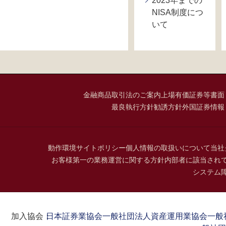
2023年までの
NISA制度につ
いて
金融商品取引法のご案内
上場有価証券等書面
最良執行方針
勧誘方針
外国証券情報
動作環境
サイトポリシー
個人情報の取扱いについて
当社
お客様第一の業務運営に関する方針
内部者に該当され
システム
加入協会：
日本証券業協会
一般社団法人資産運用業協会
一般