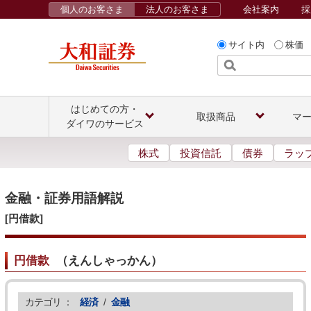
個人のお客さま
法人のお客さま
会社案内
採
サイト内
株価
はじめての方・
取扱商品
マ
ダイワのサービス
株式
投資信託
債券
ラッ
金融・証券用語解説
[円借款]
円借款
（
えんしゃっかん
）
カテゴリ ：
経済
/
金融