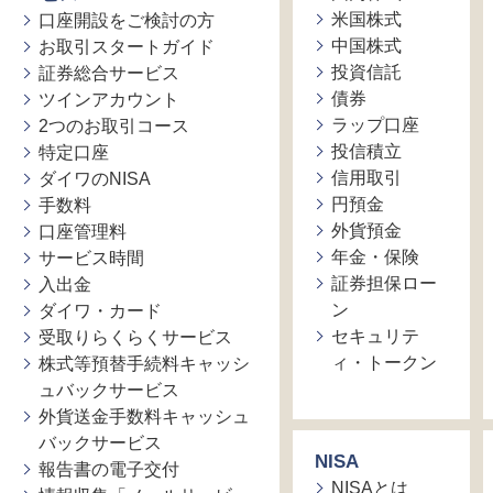
米国株式
口座開設をご検討の方
中国株式
お取引スタートガイド
投資信託
証券総合サービス
債券
ツインアカウント
ラップ口座
2つのお取引コース
投信積立
特定口座
信用取引
ダイワのNISA
円預金
手数料
外貨預金
口座管理料
年金・保険
サービス時間
証券担保ロー
入出金
ン
ダイワ・カード
セキュリテ
受取りらくらくサービス
ィ・トークン
株式等預替手続料キャッシ
ュバックサービス
外貨送金手数料キャッシュ
バックサービス
NISA
報告書の電子交付
NISAとは