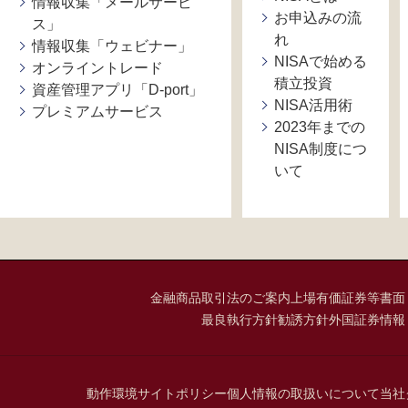
情報収集「メールサービ
お申込みの流
ス」
れ
情報収集「ウェビナー」
NISAで始める
オンライントレード
積立投資
資産管理アプリ「D-port」
NISA活用術
プレミアムサービス
2023年までの
NISA制度につ
いて
金融商品取引法のご案内
上場有価証券等書面
最良執行方針
勧誘方針
外国証券情報
動作環境
サイトポリシー
個人情報の取扱いについて
当社