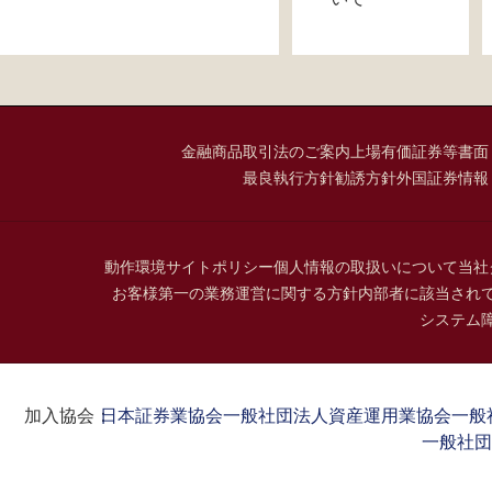
金融商品取引法のご案内
上場有価証券等書面
最良執行方針
勧誘方針
外国証券情報
動作環境
サイトポリシー
個人情報の取扱いについて
当社
お客様第一の業務運営に関する方針
内部者に該当され
システム
加入協会：
日本証券業協会
一般社団法人資産運用業協会
一般
一般社団