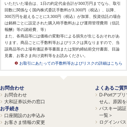
いただいた場合は、1日の約定代金合計が300万円までなら、取引
回数に関係なく国内株式委託手数料が3,300円（税込）、以降、
300万円を超えるごとに3,300円（税込）が加算、投資信託の場合
は銘柄ごとに設定された購入時手数料および運用管理費用（信託
報酬）等の諸経費、等）
また、各商品等には価格の変動等による損失が生じるおそれがあ
ります。商品ごとに手数料等およびリスクは異なりますので、当
該商品等の上場有価証券等書面または契約締結前交付書面、目論
見書、お客さま向け資料等をお読みください。
お取引にあたっての手数料等およびリスクの詳細はこちら
お問合わせ
よくあるご質
お問合わせ
D-Portア
大和証券以外の窓口
せん。原因を
お手続き
パスキー認証、
一覧＞
口座開設のお申込み
ログインパス
お客さま情報の変更