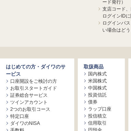
ード発行）
支店コード、
ログインID
ログインパス
い場合はどう
はじめての方・ダイワのサ
取扱商品
ービス
国内株式
米国株式
口座開設をご検討の方
中国株式
お取引スタートガイド
投資信託
証券総合サービス
債券
ツインアカウント
ラップ口座
2つのお取引コース
投信積立
特定口座
信用取引
ダイワのNISA
円預金
手数料