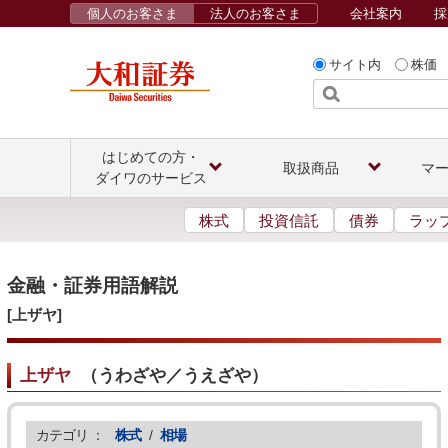
個人のお客さま
法人のお客さま
会社案内
採
サイト内
株価
はじめての方・
取扱商品
マ
ダイワのサービス
株式
投資信託
債券
ラッ
金融・証券用語解説
[上ザヤ]
上ザヤ
（
うわざや／うえざや
）
カテゴリ ：
株式
/
相場