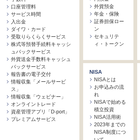
外貨預金
口座管理料
年金・保険
サービス時間
証券担保ロー
入出金
ン
ダイワ・カード
セキュリテ
受取りらくらくサービス
ィ・トークン
株式等預替手続料キャッシ
ュバックサービス
外貨送金手数料キャッシュ
バックサービス
NISA
報告書の電子交付
NISAとは
情報収集「メールサービ
お申込みの流
ス」
れ
情報収集「ウェビナー」
NISAで始める
オンライントレード
積立投資
資産管理アプリ「D-port」
NISA活用術
プレミアムサービス
2023年までの
NISA制度につ
いて