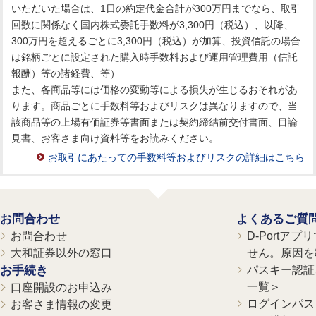
いただいた場合は、1日の約定代金合計が300万円までなら、取引
回数に関係なく国内株式委託手数料が3,300円（税込）、以降、
300万円を超えるごとに3,300円（税込）が加算、投資信託の場合
は銘柄ごとに設定された購入時手数料および運用管理費用（信託
報酬）等の諸経費、等）
また、各商品等には価格の変動等による損失が生じるおそれがあ
ります。商品ごとに手数料等およびリスクは異なりますので、当
該商品等の上場有価証券等書面または契約締結前交付書面、目論
見書、お客さま向け資料等をお読みください。
お取引にあたっての手数料等およびリスクの詳細はこちら
お問合わせ
よくあるご質
お問合わせ
D-Portア
大和証券以外の窓口
せん。原因を
お手続き
パスキー認証、
一覧＞
口座開設のお申込み
ログインパス
お客さま情報の変更