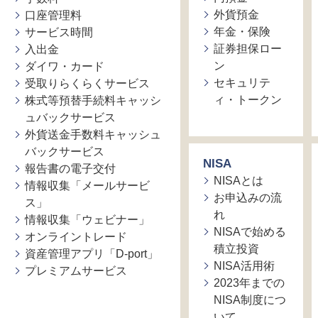
外貨預金
口座管理料
年金・保険
サービス時間
証券担保ロー
入出金
ン
ダイワ・カード
セキュリテ
受取りらくらくサービス
ィ・トークン
株式等預替手続料キャッシ
ュバックサービス
外貨送金手数料キャッシュ
バックサービス
NISA
報告書の電子交付
NISAとは
情報収集「メールサービ
お申込みの流
ス」
れ
情報収集「ウェビナー」
NISAで始める
オンライントレード
積立投資
資産管理アプリ「D-port」
NISA活用術
プレミアムサービス
2023年までの
NISA制度につ
いて