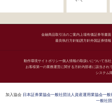
金融商品取引法のご案内
上場有価証券等書面
最良執行方針
勧誘方針
外国証券情報
動作環境
サイトポリシー
個人情報の取扱いについて
当社
お客様第一の業務運営に関する方針
内部者に該当され
システム
加入協会：
日本証券業協会
一般社団法人資産運用業協会
一般
一般社団