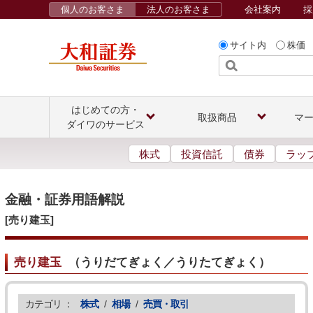
個人のお客さま
法人のお客さま
会社案内
採
サイト内
株価
はじめての方・
取扱商品
マ
ダイワのサービス
株式
投資信託
債券
ラッ
金融・証券用語解説
[売り建玉]
売り建玉
（
うりだてぎょく／うりたてぎょく
）
カテゴリ ：
株式
/
相場
/
売買・取引