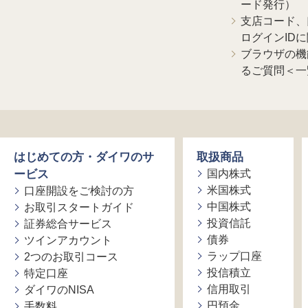
ード発行）
支店コード、
ログインID
ブラウザの機
るご質問＜一
はじめての方・ダイワのサ
取扱商品
ービス
国内株式
米国株式
口座開設をご検討の方
中国株式
お取引スタートガイド
投資信託
証券総合サービス
債券
ツインアカウント
ラップ口座
2つのお取引コース
投信積立
特定口座
信用取引
ダイワのNISA
円預金
手数料