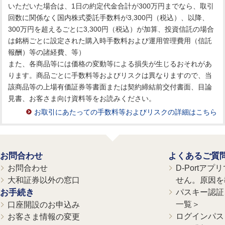
いただいた場合は、1日の約定代金合計が300万円までなら、取引
回数に関係なく国内株式委託手数料が3,300円（税込）、以降、
300万円を超えるごとに3,300円（税込）が加算、投資信託の場合
は銘柄ごとに設定された購入時手数料および運用管理費用（信託
報酬）等の諸経費、等）
また、各商品等には価格の変動等による損失が生じるおそれがあ
ります。商品ごとに手数料等およびリスクは異なりますので、当
該商品等の上場有価証券等書面または契約締結前交付書面、目論
見書、お客さま向け資料等をお読みください。
お取引にあたっての手数料等およびリスクの詳細はこちら
お問合わせ
よくあるご質
お問合わせ
D-Portア
大和証券以外の窓口
せん。原因を
お手続き
パスキー認証、
一覧＞
口座開設のお申込み
ログインパス
お客さま情報の変更