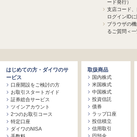
ード発行）
支店コード、
ログインID
ブラウザの機
るご質問＜一
はじめての方・ダイワのサ
取扱商品
ービス
国内株式
米国株式
口座開設をご検討の方
中国株式
お取引スタートガイド
投資信託
証券総合サービス
債券
ツインアカウント
ラップ口座
2つのお取引コース
投信積立
特定口座
信用取引
ダイワのNISA
円預金
手数料