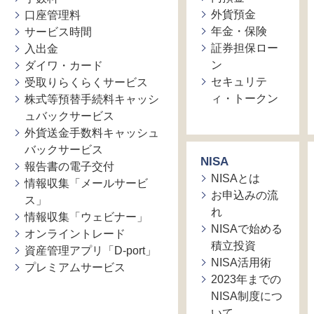
外貨預金
口座管理料
年金・保険
サービス時間
証券担保ロー
入出金
ン
ダイワ・カード
セキュリテ
受取りらくらくサービス
ィ・トークン
株式等預替手続料キャッシ
ュバックサービス
外貨送金手数料キャッシュ
バックサービス
NISA
報告書の電子交付
NISAとは
情報収集「メールサービ
お申込みの流
ス」
れ
情報収集「ウェビナー」
NISAで始める
オンライントレード
積立投資
資産管理アプリ「D-port」
NISA活用術
プレミアムサービス
2023年までの
NISA制度につ
いて