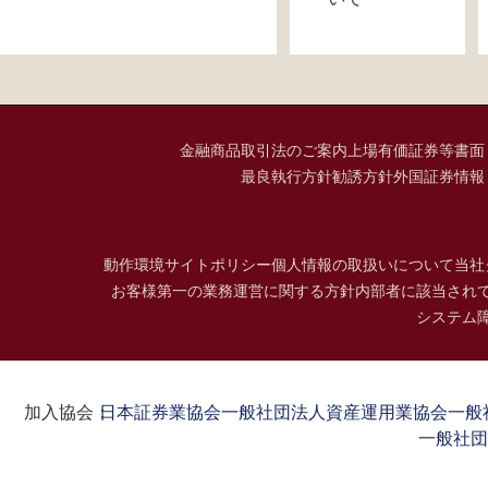
金融商品取引法のご案内
上場有価証券等書面
最良執行方針
勧誘方針
外国証券情報
動作環境
サイトポリシー
個人情報の取扱いについて
当社
お客様第一の業務運営に関する方針
内部者に該当され
システム
加入協会：
日本証券業協会
一般社団法人資産運用業協会
一般
一般社団