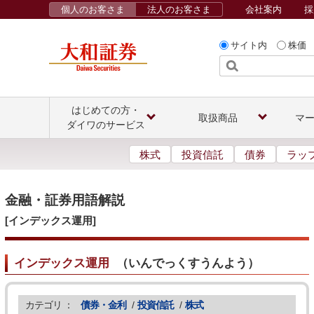
個人のお客さま
法人のお客さま
会社案内
採
サイト内
株価
はじめての方・
取扱商品
マ
ダイワのサービス
株式
投資信託
債券
ラッ
金融・証券用語解説
[インデックス運用]
インデックス運用
（
いんでっくすうんよう
）
カテゴリ ：
債券・金利
/
投資信託
/
株式