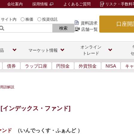
会社案内
採用情報
よくあるご質問
リスク・手数料
サイト内
株価
投資信託
資料請求
口座開
検索
店舗一覧
オンライン
品
マーケット情報
トレード
債券
ラップ口座
円預金
外貨預金
NISA
キャ
用語解説
[インデックス・ファンド]
ァンド
（
いんでっくす・ふぁんど
）