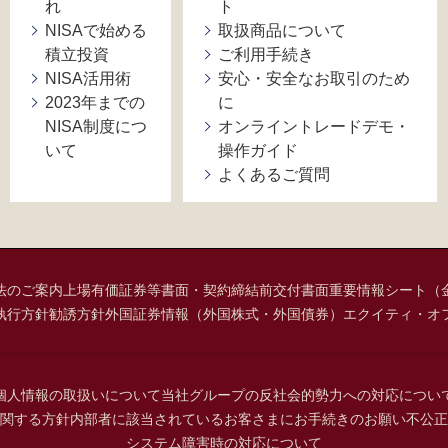
れ
ト
NISAで始める
取扱商品について
積立投資
ご利用手続き
NISA活用術
安心・安全なお取引のため
2023年までの
に
NISA制度につ
オンライントレードデモ・
いて
操作ガイド
よくあるご質問
法のご案内
上場有価証券等書面・契約締結前交付書面
重要情報シート（
執行方針
勧誘方針
外国証券情報（外国株式・外国債券）
エクイティ・オ
個人情報の取扱いについて
当社グループの反社会的勢力への対応につい
関する方針
内部者に該当されているお客さまにお手続きのお願い
不公正
システム障害時の対応について