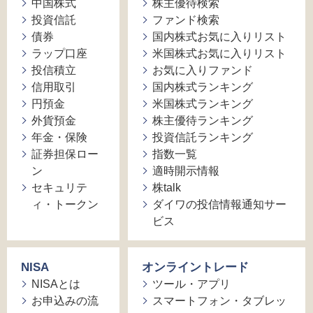
中国株式
株主優待検索
投資信託
ファンド検索
債券
国内株式お気に入りリスト
ラップ口座
米国株式お気に入りリスト
投信積立
お気に入りファンド
信用取引
国内株式ランキング
円預金
米国株式ランキング
外貨預金
株主優待ランキング
年金・保険
投資信託ランキング
証券担保ロー
指数一覧
ン
適時開示情報
セキュリテ
株talk
ィ・トークン
ダイワの投信情報通知サー
ビス
NISA
オンライントレード
NISAとは
ツール・アプリ
お申込みの流
スマートフォン・タブレッ