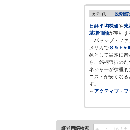
カテゴリ ：
投資信託
日経平均株価
や
東
基準価額
が連動す
「パッシブ・ファ
メリカで
Ｓ＆Ｐ50
象として急速に普
ら、銘柄選択のた
ネジャーが積極的
コストが安くなる
す。
⇔
アクティブ・フ
証券用語検索