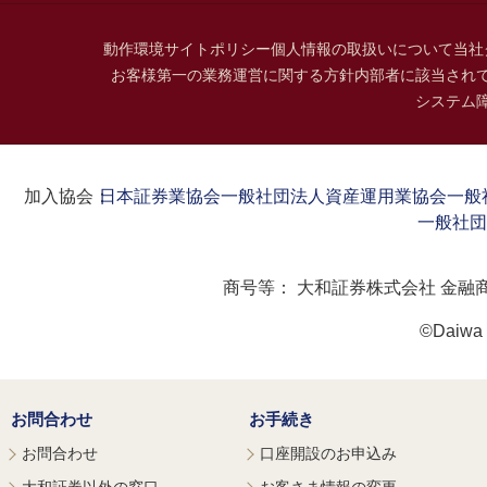
動作環境
サイトポリシー
個人情報の取扱いについて
当社
お客様第一の業務運営に関する方針
内部者に該当され
システム
加入協会：
日本証券業協会
一般社団法人資産運用業協会
一般
一般社団
商号等：
大和証券株式会社 金融
©Daiwa S
お問合わせ
お手続き
お問合わせ
口座開設のお申込み
大和証券以外の窓口
お客さま情報の変更