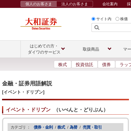
個人のお客さま
法人のお客さま
会社案内
採
サイト内
株価
はじめての方・
取扱商品
マ
ダイワのサービス
株式
投資信託
債券
ラッ
金融・証券用語解説
[イベント・ドリブン]
イベント・ドリブン
（
いべんと・どりぶん
）
カテゴリ ：
債券・金利
/
株式
/
為替
/
売買・取引