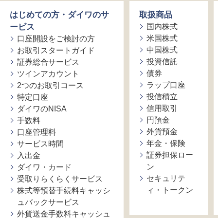
はじめての方・ダイワのサ
取扱商品
ービス
国内株式
米国株式
口座開設をご検討の方
中国株式
お取引スタートガイド
投資信託
証券総合サービス
債券
ツインアカウント
ラップ口座
2つのお取引コース
投信積立
特定口座
信用取引
ダイワのNISA
円預金
手数料
外貨預金
口座管理料
年金・保険
サービス時間
証券担保ロー
入出金
ン
ダイワ・カード
セキュリテ
受取りらくらくサービス
ィ・トークン
株式等預替手続料キャッシ
ュバックサービス
外貨送金手数料キャッシュ