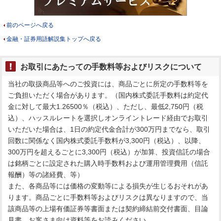
前のページへ戻る
金融・証券用語解説集トップへ戻る
お取引にあたっての手数料等およびリスクについて
当社の取扱商品等へのご投資には、商品ごとに所定の手数料等を
ご負担いただく場合があります。（国内株式委託手数料は約定代
金に対して最大1.26500％（税込）、ただし、最低2,750円（税
込）、ハッスルレートを選択しオンライントレード経由でお取引
いただいた場合は、1日の約定代金合計が300万円までなら、取引
回数に関係なく国内株式委託手数料が3,300円（税込）、以降、
300万円を超えるごとに3,300円（税込）が加算、投資信託の場合
は銘柄ごとに設定された購入時手数料および運用管理費用（信託
報酬）等の諸経費、等）
また、各商品等には価格の変動等による損失が生じるおそれがあ
ります。商品ごとに手数料等およびリスクは異なりますので、当
該商品等の上場有価証券等書面または契約締結前交付書面、目論
見書、お客さま向け資料等をお読みください。