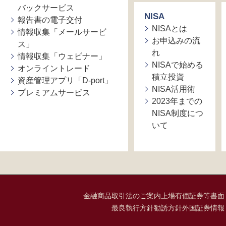
バックサービス
NISA
報告書の電子交付
NISAとは
情報収集「メールサービ
お申込みの流
ス」
れ
情報収集「ウェビナー」
NISAで始める
オンライントレード
積立投資
資産管理アプリ「D-port」
NISA活用術
プレミアムサービス
2023年までの
NISA制度につ
いて
金融商品取引法のご案内
上場有価証券等書面
最良執行方針
勧誘方針
外国証券情報