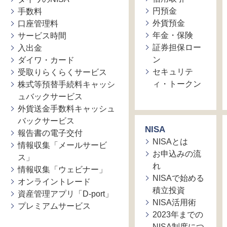
円預金
手数料
外貨預金
口座管理料
年金・保険
サービス時間
証券担保ロー
入出金
ン
ダイワ・カード
セキュリテ
受取りらくらくサービス
ィ・トークン
株式等預替手続料キャッシ
ュバックサービス
外貨送金手数料キャッシュ
バックサービス
NISA
報告書の電子交付
NISAとは
情報収集「メールサービ
お申込みの流
ス」
れ
情報収集「ウェビナー」
NISAで始める
オンライントレード
積立投資
資産管理アプリ「D-port」
NISA活用術
プレミアムサービス
2023年までの
NISA制度につ