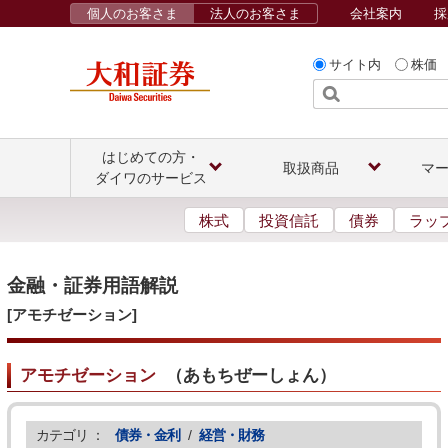
個人のお客さま
法人のお客さま
会社案内
採
サイト内
株価
はじめての方・
取扱商品
マ
ダイワのサービス
株式
投資信託
債券
ラッ
金融・証券用語解説
[アモチゼーション]
アモチゼーション
（
あもちぜーしょん
）
カテゴリ ：
債券・金利
/
経営・財務