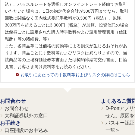
込）、ハッスルレートを選択しオンライントレード経由でお取引
いただいた場合は、1日の約定代金合計が300万円までなら、取引
回数に関係なく国内株式委託手数料が3,300円（税込）、以降、
300万円を超えるごとに3,300円（税込）が加算、投資信託の場合
は銘柄ごとに設定された購入時手数料および運用管理費用（信託
報酬）等の諸経費、等）
また、各商品等には価格の変動等による損失が生じるおそれがあ
ります。商品ごとに手数料等およびリスクは異なりますので、当
該商品等の上場有価証券等書面または契約締結前交付書面、目論
見書、お客さま向け資料等をお読みください。
お取引にあたっての手数料等およびリスクの詳細はこちら
お問合わせ
よくあるご質
お問合わせ
D-Portア
大和証券以外の窓口
せん。原因を
お手続き
パスキー認証、
一覧＞
口座開設のお申込み