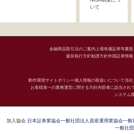
いて
金融商品取引法のご案内
上場有価証券等書面
最良執行方針
勧誘方針
外国証券情報
動作環境
サイトポリシー
個人情報の取扱いについて
当社
お客様第一の業務運営に関する方針
内部者に該当され
システム
加入協会：
日本証券業協会
一般社団法人資産運用業協会
一般
一般社団