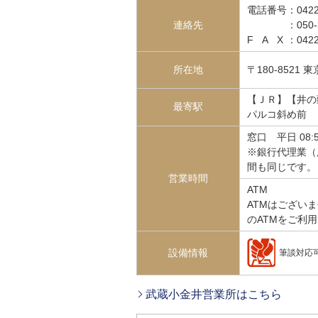
電話番号
：
0422
連絡先
：
050
FAX
：0422
所在地
〒180-8521
【ＪＲ】【井の
最寄駅
パルコ斜め前
窓口
平日 08:
※銀行代理業（
間も同じです。
営業時間
ATM
ATMはござい
のATMをご利
設備情報
筆談対応
武蔵小金井営業所はこちら