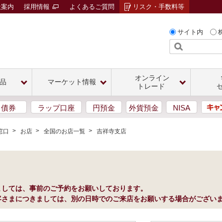
社案内
採用情報
よくあるご質問
リスク・手数料等
サイト内
オンライン
品
マーケット情報
トレード
債券
ラップ口座
円預金
外貨預金
NISA
窓口
お店
全国のお店一覧
吉祥寺支店
ましては、事前のご予約をお願いしております。
客さまにつきましては、別の日時でのご来店をお願いする場合がござい