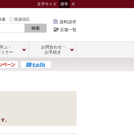
文字サイズ
標準
大
株価
投資信託
資料請求
検索
店舗一覧
学ぶ・
お問合わせ・
セミナー
お手続き
ます。