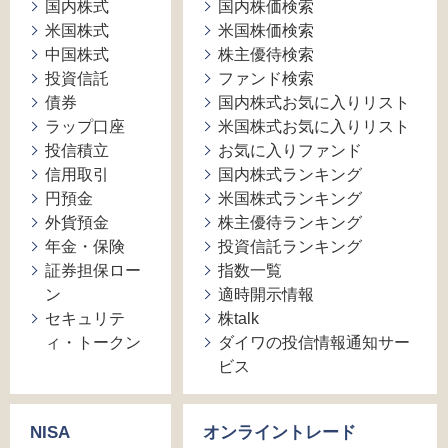
国内株式
国内株価検索
米国株式
米国株価検索
中国株式
株主優待検索
投資信託
ファンド検索
債券
国内株式お気に入りリスト
ラップ口座
米国株式お気に入りリスト
投信積立
お気に入りファンド
信用取引
国内株式ランキング
円預金
米国株式ランキング
外貨預金
株主優待ランキング
年金・保険
投資信託ランキング
証券担保ロー
指数一覧
ン
適時開示情報
セキュリテ
株talk
ィ・トークン
ダイワの投信情報通知サー
ビス
NISA
オンライントレード