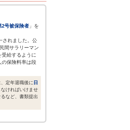
第2号被保険者
」を
一されました。公
民間サラリーマン
を受給するように
人の保険料率は段
は、定年退職後に
日
しなければいけませ
なるなど、書類提出