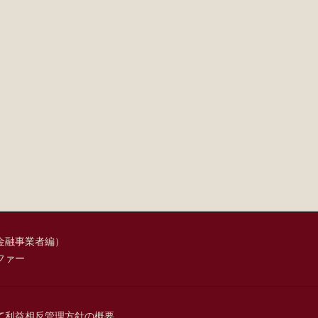
金融事業者編）
ファー
て
利益相反管理方針の概要