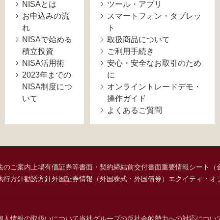
NISAとは
ツール・アプリ
お申込みの流
スマートフォン・タブレッ
れ
ト
NISAで始める
取扱商品について
積立投資
ご利用手続き
NISA活用術
安心・安全なお取引のため
2023年までの
に
NISA制度につ
オンライントレードデモ・
いて
操作ガイド
よくあるご質問
法のご案内
上場有価証券等書面・契約締結前交付書面
重要情報シート（
執行方針
勧誘方針
外国証券情報（外国株式・外国債券）
エクイティ・オ
個人情報の取扱いについて
当社グループの反社会的勢力への対応につい