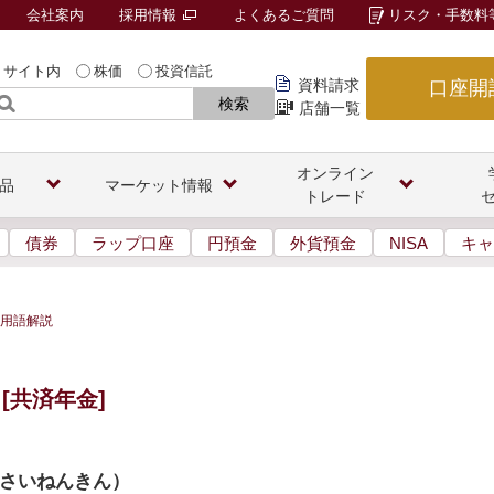
会社案内
採用情報
よくあるご質問
リスク・手数料
サイト内
株価
投資信託
資料請求
口座開
検索
店舗一覧
オンライン
品
マーケット情報
トレード
債券
ラップ口座
円預金
外貨預金
NISA
キャ
用語解説
[共済年金]
さいねんきん
）