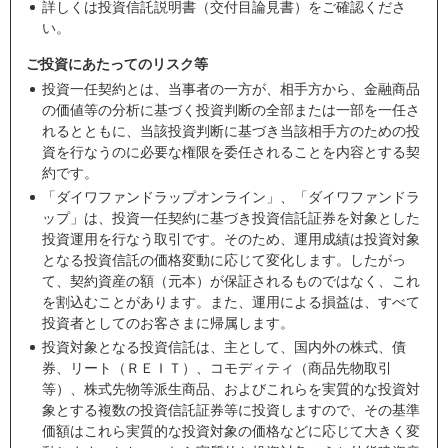
詳しくは投資信託説明書（交付目論見書）をご確認くださ
い。
ご投資にあたってのリスク等
投資一任契約とは、当事者の一方が、相手方から、金融商品
の価値等の分析に基づく投資判断の全部または一部を一任さ
れるとともに、当該投資判断に基づき当該相手方のための投
資を行なうのに必要な権限を委任されることを内容とする契
約です。
「ダイワファンドラップオンライン」、「ダイワファンドラ
ップ」は、投資一任契約に基づき投資信託証券を対象とした
投資運用を行なう取引です。そのため、運用成績は投資対象
となる投資信託の価格変動に応じて変化します。したがっ
て、契約資産の額（元本）が保証されるものではなく、これ
を割込むことがあります。また、運用による損益は、すべて
投資者としてのお客さまに帰属します。
投資対象となる投資信託は、主として、国内外の株式、債
券、リート（ＲＥＩＴ）、コモディティ（商品先物取引
等）、株式先物等派生商品、およびこれらを実質的な投資対
象とする複数の投資信託証券等に投資しますので、その基準
価額はこれら実質的な投資対象の価格などに応じて大きく変