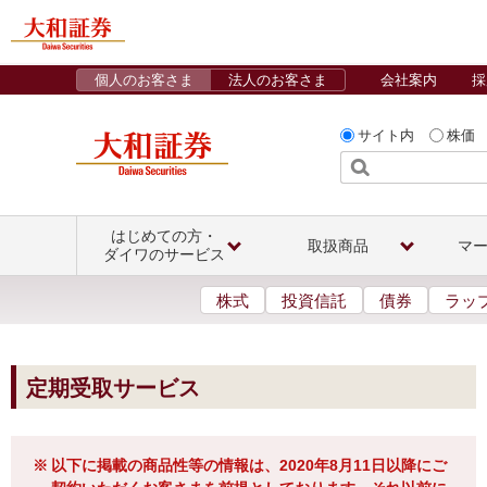
個人のお客さま
法人のお客さま
会社案内
採
サイト内
株価
はじめての方・
取扱商品
マ
ダイワのサービス
株式
投資信託
債券
ラッ
定期受取サービス
※
以下に掲載の商品性等の情報は、2020年8月11日以降にご