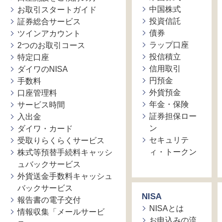
中国株式
お取引スタートガイド
投資信託
証券総合サービス
債券
ツインアカウント
ラップ口座
2つのお取引コース
投信積立
特定口座
信用取引
ダイワのNISA
円預金
手数料
外貨預金
口座管理料
年金・保険
サービス時間
証券担保ロー
入出金
ン
ダイワ・カード
セキュリテ
受取りらくらくサービス
ィ・トークン
株式等預替手続料キャッシ
ュバックサービス
外貨送金手数料キャッシュ
バックサービス
NISA
報告書の電子交付
NISAとは
情報収集「メールサービ
お申込みの流