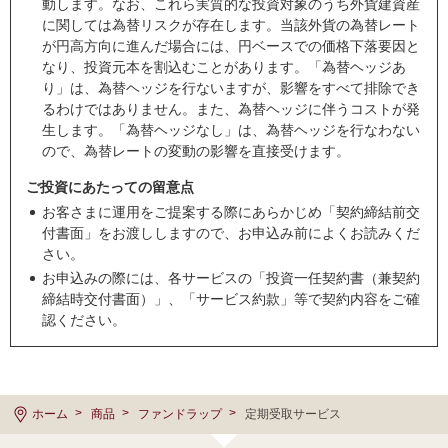
動します。なお、これら実質的な投資対象のうち外貨建資産
に関しては為替リスクが存在します。当該外貨の為替レート
が円高方向に進んだ場合には、円ベースでの価格下落要因と
なり、投資元本を割込むことがあります。「為替ヘッジあ
り」は、為替ヘッジを行ないますが、影響をすべて排除でき
るわけではありません。また、為替ヘッジに伴うコストが発
生します。「為替ヘッジなし」は、為替ヘッジを行なわない
ので、為替レートの変動の影響を直接受けます。
ご投資にあたっての留意点
お客さまに運用をご提案する際にあらかじめ「契約締結前交
付書面」をお渡ししますので、お申込み前によくお読みくだ
さい。
お申込みの際には、各サービスの「投資一任契約書（兼契約
締結時交付書面）」、「サービス約款」等で契約内容をご確
認ください。
ホーム
商品
ファンドラップ
定期受取サービス