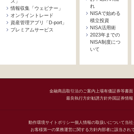
ス」
れ
情報収集「ウェビナー」
NISAで始める
オンライントレード
積立投資
資産管理アプリ「D-port」
NISA活用術
プレミアムサービス
2023年までの
NISA制度につ
いて
金融商品取引法のご案内
上場有価証券等書面
最良執行方針
勧誘方針
外国証券情報
動作環境
サイトポリシー
個人情報の取扱いについて
当社
お客様第一の業務運営に関する方針
内部者に該当され