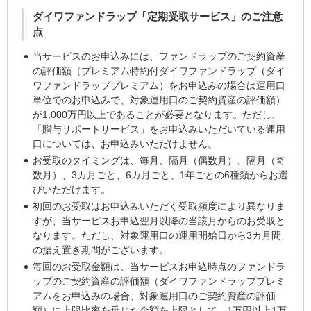
ダイワファンドラップ「定期受取サービス」のご注意
点
当サービスのお申込みには、ファンドラップのご契約資産
の評価額（プレミアム特約付ダイワファンドラップ（ダイ
ワファンドラッププレミアム）をお申込みの場合は運用口
単位でのお申込みで、対象運用口のご契約資産の評価額）
が1,000万円以上であることが必要となります。ただし、
「贈与サポートサービス」をお申込みいただいている運用
口については、お申込みいただけません。
お受取のタイミングは、毎月、隔月（偶数月）、隔月（奇
数月）、3カ月ごと、6カ月ごと、1年ごとの6種類からお選
びいただけます。
初回のお受取はお申込みいただく受取頻度により異なりま
すが、当サービスお申込翌月以降の当該月からのお受取と
なります。ただし、対象運用口の運用開始日から3カ月間
の据え置き期間がございます。
毎回のお受取金額は、当サービスお申込時点のファンドラ
ップのご契約資産の評価額（ダイワファンドラッププレミ
アムをお申込みの場合、対象運用口のご契約資産の評価
額）に上限比率を乗じた金額を上限として、1万円以上1万