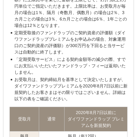
円単位でご指定いただきます。上限比率は、お受取月が毎
月の場合は1％、隔月（奇数月、偶数月）の場合は2％、3
カ月ごとの場合は3％、6カ月ごとの場合は6％、1年ごとの
場合は12％となります。
定期受取後のファンドラップのご契約資産の評価額（ダイ
ワファンドラッププレミアムをお申込みの場合、対象運用
口のご契約資産の評価額）が300万円を下回ると当サービ
スは自動的に終了します。
「定期受取サービス」による契約金額等の減少の際、すで
にお支払いいただいたファンドラップ・フィーは返却いた
しません。
お受取月は、契約締結月を基準として決定いたしますが、
ダイワファンドラッププレミアムを2020年8月7日以前に新
規契約したお客さまはその限りではございません。詳細は
以下の表をご確認ください。
2020年8月7日以前に
受取月
通常
ダイワファンドラップ プレミ
アムを
新規契約
毎月
毎月（年12回）