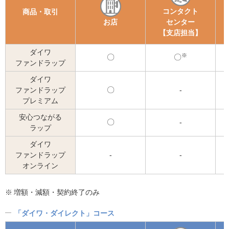
コンタクト
商品・取引
お店
センター
【支店担当】
ダイワ
※
可
可
ファンドラップ
能
能
ダイワ
ファンドラップ
可
-
プレミアム
能
安心つながる
可
-
ラップ
能
ダイワ
ファンドラップ
-
-
オンライン
※
増額・減額・契約終了のみ
「ダイワ・ダイレクト」コース