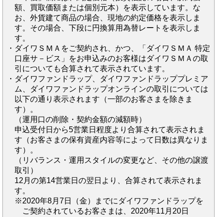
額、買取価額または個別元本）を表示しています。な
お、外貨建て商品の場合、現地の約定価格を表示しま
す。その場合、下段に円換算用為替レートを表示しま
す。
・ダイワＳＭＡをご契約され、かつ、「ダイワＳＭＡ 特定
口座サ－ビス」をお申込みのお客様はダイワＳＭＡの取
引についても合算されて表示されています。
・ダイワファンドラップ、ダイワファンドラッププレミア
ム、ダイワファンドラップオンラインの取引については
以下の通り表示されます（一部のお客さまを除きま
す）。
（運用口の削除・契約金額の減額時）
申込受付日から5営業日程度より合算されて表示されま
す（お客さまの保有資産内容等によって日数は異なりま
す）。
（リバランス・運用スタイルの変更など、その他の譲渡
取引）
12月の第14営業日の翌日より、合算されて表示されま
す。
※2020年8月7日（金）までにダイワファンドラップを
ご契約されているお客さまは、2020年11月20日