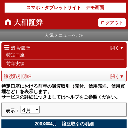
スマホ・タブレットサイト デモ画面
ログアウト
人気メニューへ ≫
残高⁄履歴
開く▼
特定口座
前年実績
譲渡取引明細
開く▼
特定口座における前年の譲渡取引（売付、信用売埋、信用買
埋など）を表示します。
サービスの詳細につきましてはヘルプをご参照ください。
表示：
200X年4月 譲渡取引の明細