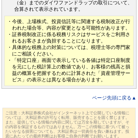
（金）までのダイワファンドラップの取引について、
合算されて表示されています。
・今後、上場株式、投資信託等に関連する税制改正が行
われた場合等、内容が変更となる可能性があります。
・証券税制改正に係る税務リスクはサービスをご利用さ
れるお客さまが負担することになります。
・具体的な税務上の対策については、税理士等の専門家
にご相談ください。
・「特定口座」画面で表示している各値は特定口座制度
を元にした税計算上の数値であり、お客様の残高と損
益の概算を把握するために計算された「資産管理サー
ビス」の表示とは異なる場合があります。
ページ先頭に戻る▲
ご注意：大和証券株式会社がインターネット上で公開している情報に
ついては、大和証券の許可なく転用、販売することを固く禁じます。
また、提供している情報の内容に関しては万全を期していますが、そ
の内容を保証するものではありません。万一この情報に基づいて被っ
たいかなる損害についても、大和証券は一切責任を負い兼ねます。投
資にあたっての最終判断はお客様ご自身の判断でお願いします。