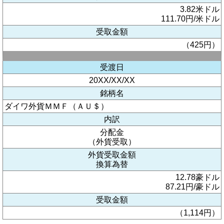
3.82米ドル
111.70円/米ドル
受取金額
（425円）
受渡日
20XX/XX/XX
銘柄名
ダイワ外貨ＭＭＦ（ＡＵ＄）
内訳
分配金
（外貨受取）
外貨受取金額
換算為替
12.78豪ドル
87.21円/豪ドル
受取金額
（1,114円）