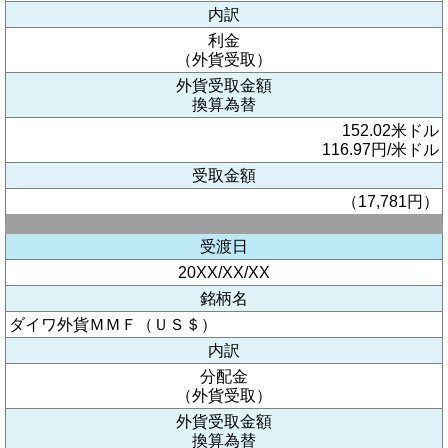
内訳
利金
（外貨受取）
外貨受取金額
換算為替
152.02米ドル
116.97円/米ドル
受取金額
（17,781円）
受渡日
20XX/XX/XX
銘柄名
ダイワ外貨ＭＭＦ（ＵＳ＄）
内訳
分配金
（外貨受取）
外貨受取金額
換算為替