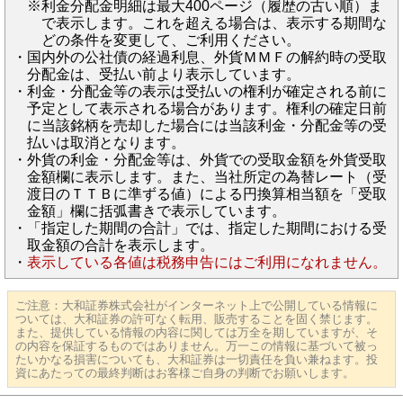
※利金分配金明細は最大400ページ（履歴の古い順）ま
で表示します。これを超える場合は、表示する期間な
どの条件を変更して、ご利用ください。
・
国内外の公社債の経過利息、外貨ＭＭＦの解約時の受取
分配金は、受払い前より表示しています。
・
利金・分配金等の表示は受払いの権利が確定される前に
予定として表示される場合があります。権利の確定日前
に当該銘柄を売却した場合には当該利金・分配金等の受
払いは取消となります。
・
外貨の利金・分配金等は、外貨での受取金額を外貨受取
金額欄に表示します。また、当社所定の為替レート（受
渡日のＴＴＢに準ずる値）による円換算相当額を「受取
金額」欄に括弧書きで表示しています。
・
「指定した期間の合計」では、指定した期間における受
取金額の合計を表示します。
・
表示している各値は税務申告にはご利用になれません。
ご注意：大和証券株式会社がインターネット上で公開している情報に
ついては、大和証券の許可なく転用、販売することを固く禁じます。
また、提供している情報の内容に関しては万全を期していますが、そ
の内容を保証するものではありません。万一この情報に基づいて被っ
たいかなる損害についても、大和証券は一切責任を負い兼ねます。投
資にあたっての最終判断はお客様ご自身の判断でお願いします。