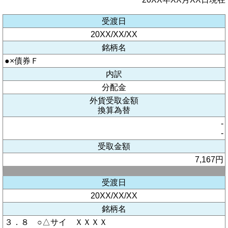
受渡日
20XX/XX/XX
銘柄名
●×債券Ｆ
内訳
分配金
外貨受取金額
換算為替
-
-
受取金額
7,167円
受渡日
20XX/XX/XX
銘柄名
３．８ ○△サイ ＸＸＸＸ