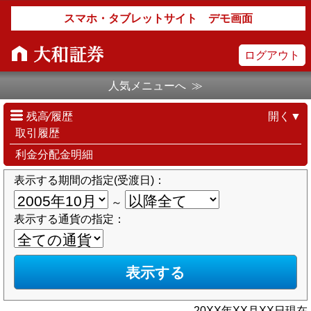
スマホ・タブレットサイト デモ画面
ログアウト
人気メニューへ ≫
残高⁄履歴
開く▼
取引履歴
利金分配金明細
表示する期間の指定(受渡日)：
～
表示する通貨の指定：
20XX年XX月XX日現在