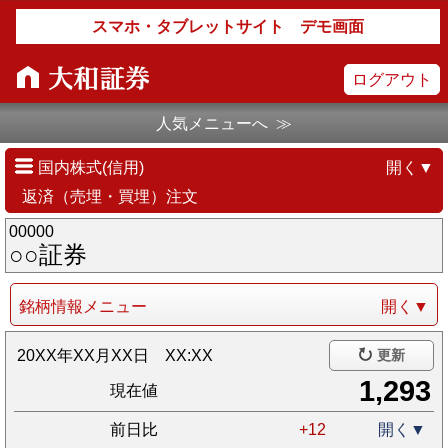
スマホ・タブレットサイト デモ画面
ログアウト
人気メニューへ ≫
国内株式(信用)
開く▼
返済（売埋・買埋）注文
00000
○○証券
銘柄情報メニュー
開く▼
20XX年XX月XX日 XX:XX
更新
1,293
現在値
前日比
+12
開く▼