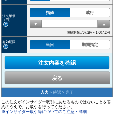
指値
成行
注文単価
（円）
▼
▲
値幅制限:707.2円～1,007.2円
有効期限
当日
期間指定
戻る
入力
> 確認 > 完了
この注文がインサイダー取引にあたるものではないことを誓
約のうえで、お取引を行ってください。
※インサイダー取引等についてのご注意・詳細