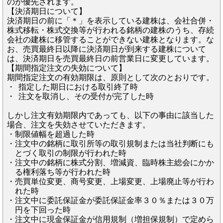
のが優先されます。
【決済期日について】
決済期日の前に「＊」を表示している建株は、会社合併・
株式移転・株式交換等が行われる銘柄の建株のうち、存続
会社の建株に移管することができない建株となります。な
お、売買最終日以降に決済期日が到来する建株について
は、決済期日を売買最終日の前営業日に変更しています。
【期間指定注文の失効について】
期間指定注文の有効期限は、原則として次のとおりです。
・
指定した期日における取引終了時
・
注文を取消し、その受付が完了した時
しかし注文有効期限内であっても、以下の事由に該当した
場合、注文を失効させていただきます。
・
制限値幅を超過した時
・
注文中の銘柄に取引所等の取引規制または当社判断にも
とづく取引の制限が行われた時
・
注文中の銘柄に株式分割、増減資、臨時株主総会にかか
る権利落ち等が行われた時
・
売買単位変更、商号変更、上場変更、上場廃止等が行わ
れた時
・
注文中に委託保証金が委託保証金率３０％または３０万
円を下回った時
・
注文中に現金保証金が信用規制（増担保規制）で定めら