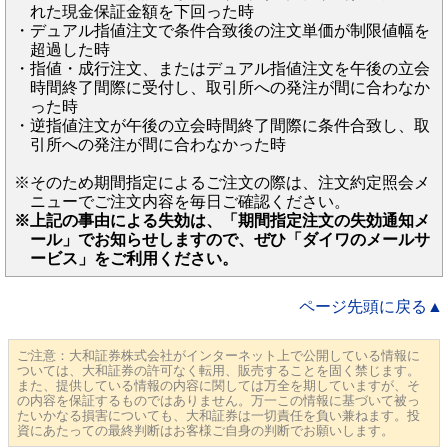
れた現金保証金額を下回った時
・
デュアル指値注文で条件合致後の注文単価が制限値幅を
超過した時
・
指値・成行注文、またはデュアル指値注文を午後の立会
時間終了間際に受付し、取引所への発注が間に合わなか
った時
・
逆指値注文が午後の立会時間終了間際に条件合致し、取
引所への発注が間に合わなかった時
※
そのため期間指定によるご注文の際は、注文約定照会メ
ニューでご注文内容を毎日ご確認ください。
※
上記の事由による失効は、「期間指定注文の失効通知メ
ール」でお知らせしますので、ぜひ「ダイワのメールサ
ービス」をご利用ください。
ページ先頭に戻る▲
ご注意：大和証券株式会社がインターネット上で公開している情報に
ついては、大和証券の許可なく転用、販売することを固く禁じます。
また、提供している情報の内容に関しては万全を期していますが、そ
の内容を保証するものではありません。万一この情報に基づいて被っ
たいかなる損害についても、大和証券は一切責任を負い兼ねます。投
資にあたっての最終判断はお客様ご自身の判断でお願いします。