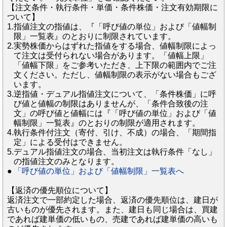
【注文条件・執行条件・単価・条件株価・注文有効期限に
ついて】
1.
指値注文の指値は、『「呼び値の単位」および「値幅制
限」一覧表』のとおりに制限されています。
2.
実勢株価からはずれた指値をする場合、値幅制限によっ
て注文は受付られない場合があります。「値幅上限」
「値幅下限」をご参考いただき、上下限の範囲内でご注
文ください。ただし、値幅制限の表示がない場合もござ
います。
3.
逆指値・デュアル指値注文について、「条件株価」に呼
び値と値幅の制限はありませんが、「条件合致後の注
文」の呼び値と値幅には『「呼び値の単位」および「値
幅制限」一覧表』のとおりの制限が適用されます。
4.
執行条件付注文（寄付、引け、不成）の場合、「期間指
定」による受付はできません。
5.
デュアル指値注文の場合、当初注文は執行条件「なし」
の指値注文のみとなります。
●
「呼び値の単位」および「値幅制限」一覧表へ
【返済の優先順位について】
返済注文で一部約定した場合、返済の優先順位は、建日が
古いものが優先されます。また、建日も同じ場合は、買建
であれば建単価の低いもの、売建であれば建単価の高いも