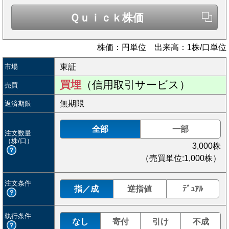
Ｑｕｉｃｋ株価
株価：円単位 出来高：1株/口単位
東証
市場
買埋
（信用取引サービス）
売買
無期限
返済期限
全部
一部
注文数量
（株/口）
3,000
株
（売買単位:1,000株）
注文条件
指／成
逆指値
ﾃﾞｭｱﾙ
執行条件
なし
寄付
引け
不成