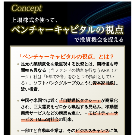
「ベンチャーキャピタルの視点」とは？
●
足元の業績変化を最重視する投資とは、期待値も時
間軸も異なる
（当ファンドの助言を行なうARK（ア
ーク）社は「5年で2倍」をひとつの指針としてい
る）。
ソフトバンクグループのような
資本家目線
に
近い投資。
●
中国や米国では近く
「自動運転タクシー」
が商業化
され、巨大需要をゼロから喚起する見込み。移動型
商業サービスなどの構想も進む。－
モビリティ・サ
ービス（MaaS)社会
の到来。
●
一部ITと自動車企業は、その
ビジネスチャンス
に気