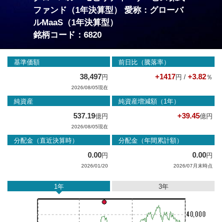
ファンド（1年決算型） 愛称：グローバ
ルMaaS（1年決算型）
銘柄コード：6820
基準価額
前日比（騰落率）
38,497
+1417
+3.82
円
円 /
％
2026/08/05現在
純資産
純資産増減額（1年）
537.19
+39.45
億円
億円
2026/08/05現在
分配金（直近決算時）
分配金（年間累計額）
0.00
0.00
円
円
2026/01/20
2026/07月末時点
1年
3年