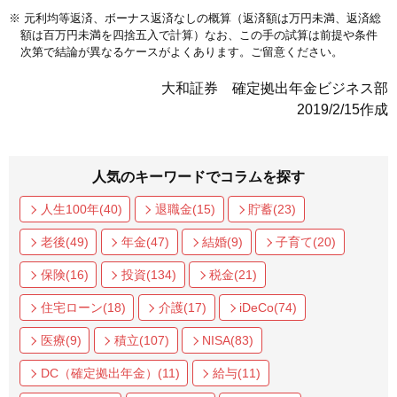
※ 元利均等返済、ボーナス返済なしの概算（返済額は万円未満、返済総
額は百万円未満を四捨五入で計算）なお、この手の試算は前提や条件
次第で結論が異なるケースがよくあります。ご留意ください。
大和証券 確定拠出年金ビジネス部
2019/2/15作成
人気のキーワードでコラムを探す
人生100年(40)
退職金(15)
貯蓄(23)
老後(49)
年金(47)
結婚(9)
子育て(20)
保険(16)
投資(134)
税金(21)
住宅ローン(18)
介護(17)
iDeCo(74)
医療(9)
積立(107)
NISA(83)
DC（確定拠出年金）(11)
給与(11)