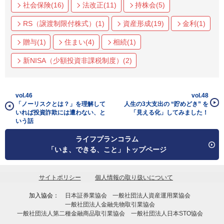
社会保険(16)
法改正(11)
持株会(5)
RS（譲渡制限付株式）(1)
資産形成(19)
金利(1)
贈与(1)
住まい(4)
相続(1)
新NISA（少額投資非課税制度）(2)
vol.46
vol.48
「ノーリスクとは？」を理解して
人生の3大支出の “貯めどき” を
いれば投資詐欺には遭わない、と
「見える化」してみました！
いう話
ライフプランコラム
「いま、できる、こと」トップページ
サイトポリシー
個人情報の取り扱いについて
加入協会：
日本証券業協会
一般社団法人資産運用業協会
一般社団法人金融先物取引業協会
一般社団法人第二種金融商品取引業協会
一般社団法人日本STO協会