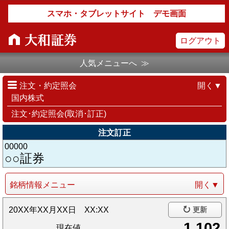
スマホ・タブレットサイト デモ画面
ログアウト
人気メニューへ ≫
注文・約定照会
開く▼
国内株式
注文･約定照会(取消･訂正)
注文訂正
00000
○○証券
銘柄情報メニュー
開く▼
20XX年XX月XX日 XX:XX
更新
1,102
現在値