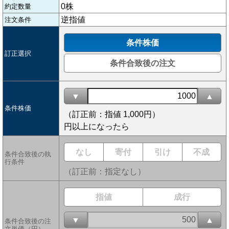
0株
約定数量
逆指値
注文条件
条件株価
訂正選択
条件合致後の注文
▼
▲
条件株価
（訂正前：指値 1,000円）
円以上になったら
なし
寄付
引け
不成
条件合致後の執
行条件
（訂正前：指定なし）
指値
成行
▼
▲
条件合致後の注
文単価（円）