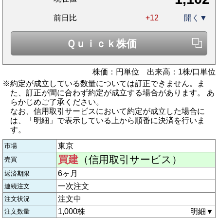
前日比
+12
開く▼
Ｑｕｉｃｋ株価
株価：円単位 出来高：1株/口単位
※約定が成立している数量については訂正できません。ま
た、訂正が間に合わず約定が成立する場合があります。 あ
らかじめご了承ください。
なお、信用取引サービスにおいて約定が成立した場合に
は、「明細」で表示している上から順番に決済を行いま
す。
東京
市場
買建
（信用取引サービス）
売買
6ヶ月
返済期限
一次注文
連続注文
注文中
注文状況
1,000株
明細▼
注文数量