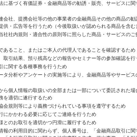
法に基づく有価証券・金融商品等の勧誘・販売、サービスに関
連会社、提携会社等の他の事業者の金融商品その他の商品の勧
提供・広告等を行うため（今後取扱いが認められる商品を含む
当社社内規則・適合性の原則等に照らした商品・サービスのご
であること、またはご本人の代理人であることを確認するため
、取引結果、預り残高などの報告やセミナー等の参加確認を行
引に関する各種事務を行うため
ータ分析やアンケートの実施等により、金融商品等やサービス
から個人情報の取扱いの全部または一部について委託された場
務を適切に遂行するため
協会規則等により義務づけられている事項を遵守するため
行にかかわる必要に応じてご連絡を行うため
様とのお取引を適切かつ円滑に履行するため
情報の利用目的に関わらず、個人番号は、「金融商品取引に関