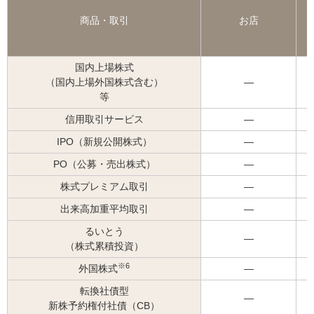
商品・取引
お店
国内上場株式
（国内上場外国株式含む）
―
等
信用取引サービス
―
IPO（新規公開株式）
―
PO（公募・売出株式）
―
株式プレミアム取引
―
出来高加重平均取引
―
るいとう
―
（株式累積投資）
※6
外国株式
―
転換社債型
―
新株予約権付社債（CB）