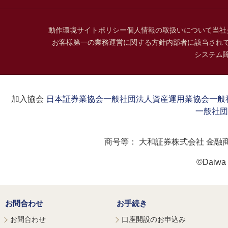
動作環境
サイトポリシー
個人情報の取扱いについて
当社
お客様第一の業務運営に関する方針
内部者に該当され
システム
加入協会：
日本証券業協会
一般社団法人資産運用業協会
一般
一般社団
商号等：
大和証券株式会社 金融
©Daiwa S
お問合わせ
お手続き
お問合わせ
口座開設のお申込み