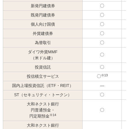
新発円建債券
可
能
既発円建債券
可
能
個人向け国債
可
能
外貨建債券
可
能
為替取引
可
能
ダイワ外貨MMF
可
（米ドル建）
能
投資信託
可
能
※13
投信積立サービス
可
能
国内上場投資信託（ETF・REIT）
―
ST（セキュリティ・トークン）
可
能
大和ネクスト銀行
円普通預金・
可
※14
円定期預金
能
大和ネクスト銀行