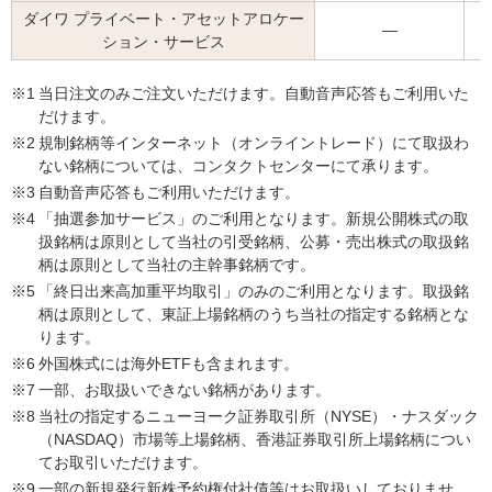
ダイワ プライベート・アセットアロケー
―
ション・サービス
※1
当日注文のみご注文いただけます。自動音声応答もご利用いた
だけます。
※2
規制銘柄等インターネット（オンライントレード）にて取扱わ
ない銘柄については、コンタクトセンターにて承ります。
※3
自動音声応答もご利用いただけます。
※4
「抽選参加サービス」のご利用となります。新規公開株式の取
扱銘柄は原則として当社の引受銘柄、公募・売出株式の取扱銘
柄は原則として当社の主幹事銘柄です。
※5
「終日出来高加重平均取引」のみのご利用となります。取扱銘
柄は原則として、東証上場銘柄のうち当社の指定する銘柄とな
ります。
※6
外国株式には海外ETFも含まれます。
※7
一部、お取扱いできない銘柄があります。
※8
当社の指定するニューヨーク証券取引所（NYSE）・ナスダック
（NASDAQ）市場等上場銘柄、香港証券取引所上場銘柄につい
てお取引いただけます。
※9
一部の新規発行新株予約権付社債等はお取扱いしておりませ