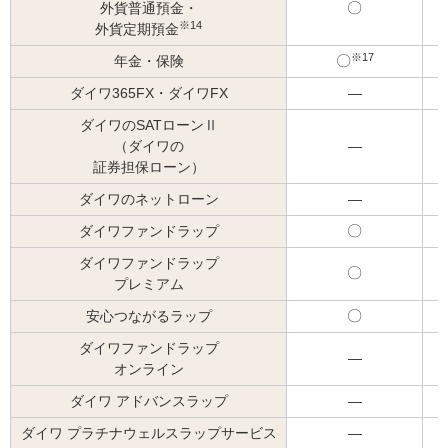
外貨普通預金・
可
※14
外貨定期預金
能
※17
年金・保険
可
能
ダイワ365FX・ダイワFX
―
ダイワのSATローンⅡ
（ダイワの
―
証券担保ローン）
ダイワのネットローン
―
ダイワファンドラップ
可
能
ダイワファンドラップ
可
プレミアム
能
安心つながるラップ
可
能
ダイワファンドラップ
―
オンライン
ダイワ アドバンスラップ
―
ダイワ プラチナウェルスラップサービス
―