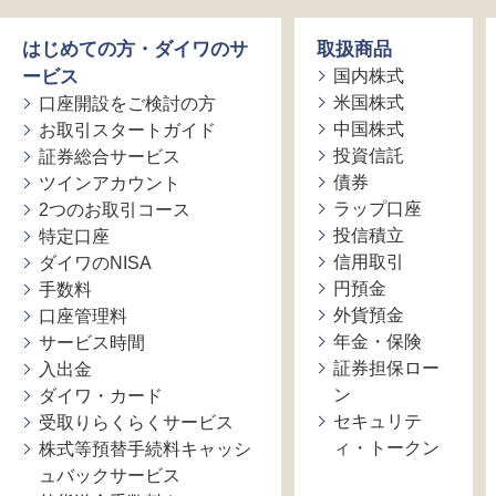
はじめての方・ダイワのサ
取扱商品
ービス
国内株式
米国株式
口座開設をご検討の方
中国株式
お取引スタートガイド
投資信託
証券総合サービス
債券
ツインアカウント
ラップ口座
2つのお取引コース
投信積立
特定口座
信用取引
ダイワのNISA
円預金
手数料
外貨預金
口座管理料
年金・保険
サービス時間
証券担保ロー
入出金
ン
ダイワ・カード
セキュリテ
受取りらくらくサービス
ィ・トークン
株式等預替手続料キャッシ
ュバックサービス