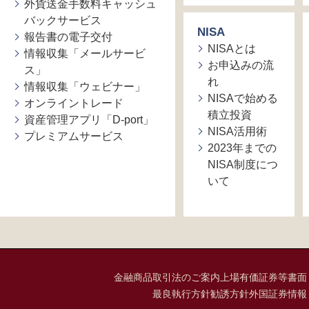
外貨送金手数料キャッシュ
バックサービス
NISA
報告書の電子交付
NISAとは
情報収集「メールサービ
お申込みの流
ス」
れ
情報収集「ウェビナー」
NISAで始める
オンライントレード
積立投資
資産管理アプリ「D-port」
NISA活用術
プレミアムサービス
2023年までの
NISA制度につ
いて
金融商品取引法のご案内
上場有価証券等書面
最良執行方針
勧誘方針
外国証券情報