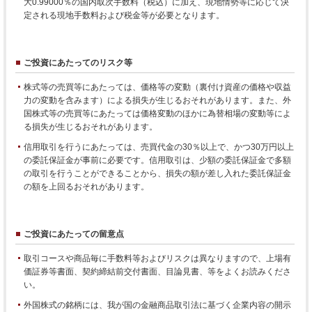
大0.99000％の国内取次手数料（税込）に加え、現地情勢等に応じて決
定される現地手数料および税金等が必要となります。
ご投資にあたってのリスク等
株式等の売買等にあたっては、価格等の変動（裏付け資産の価格や収益
力の変動を含みます）による損失が生じるおそれがあります。また、外
国株式等の売買等にあたっては価格変動のほかに為替相場の変動等によ
る損失が生じるおそれがあります。
信用取引を行うにあたっては、売買代金の30％以上で、かつ30万円以上
の委託保証金が事前に必要です。信用取引は、少額の委託保証金で多額
の取引を行うことができることから、損失の額が差し入れた委託保証金
の額を上回るおそれがあります。
ご投資にあたっての留意点
取引コースや商品毎に手数料等およびリスクは異なりますので、上場有
価証券等書面、契約締結前交付書面、目論見書、等をよくお読みくださ
い。
外国株式の銘柄には、我が国の金融商品取引法に基づく企業内容の開示