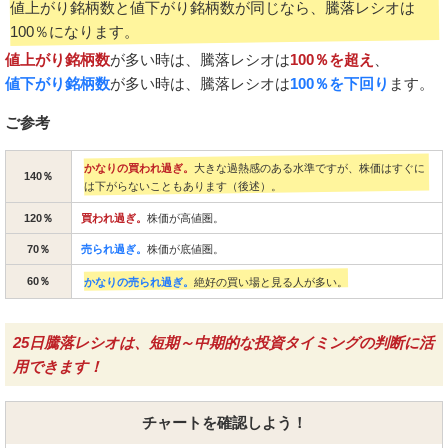
値上がり銘柄数と値下がり銘柄数が同じなら、騰落レシオは
100％になります。
値上がり銘柄数
が多い時は、騰落レシオは
100％を超え
、
値下がり銘柄数
が多い時は、騰落レシオは
100％を下回り
ます。
ご参考
かなりの買われ過ぎ。
大きな過熱感のある水準ですが、株価はすぐに
140％
は下がらないこともあります（後述）。
120％
買われ過ぎ。
株価が高値圏。
70％
売られ過ぎ。
株価が底値圏。
60％
かなりの売られ過ぎ。
絶好の買い場と見る人が多い。
25日騰落レシオは、短期～中期的な投資タイミングの判断に活
用できます！
チャートを確認しよう！