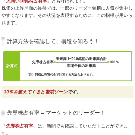
「
大商い10銘柄占有率
」とも呼ばれます。
株価の上昇局面の終盤では、一部のリーダー銘柄に人気が集中し
やすくなります。その状況を表現するために、この指標が用いら
れます。
計算方法を確認して、構造を知ろう！
出来高上位10銘柄の出来高合計
先導株占有率
=
×
100％
市場全体の出来高
計算式
（注）同様に売買代金で計算する方法もあります。
30％を超えてくると警戒ゾーン
です。
先導株占有率 = マーケットのリーダー！
「
先導株占有率
」は、新聞でも確認していただくことができま
す。