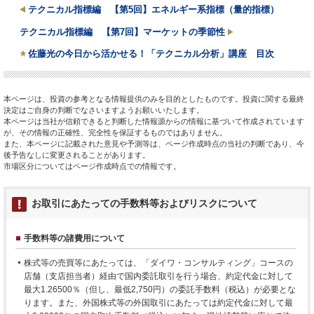
テクニカル指標編 【第5回】エネルギー系指標（量的指標）
テクニカル指標編 【第7回】マーケットの季節性
佐藤光の今日から活かせる！「テクニカル分析」講座 目次
本ページは、投資の参考となる情報提供のみを目的としたものです。投資に関する最終
決定はご自身の判断でなさいますようお願いいたします。
本ページは当社が信頼できると判断した情報源からの情報に基づいて作成されています
が、その情報の正確性、完全性を保証するものではありません。
また、本ページに記載された意見や予測等は、ページ作成時点の当社の判断であり、今
後予告なしに変更されることがあります。
市場区分についてはページ作成時点での情報です。
お取引にあたっての手数料等およびリスクについて
手数料等の諸費用について
株式等の売買等にあたっては、「ダイワ・コンサルティング」コースの
店舗（支店担当者）経由で国内委託取引を行う場合、約定代金に対して
最大1.26500％（但し、最低2,750円）の委託手数料（税込）が必要とな
ります。また、外国株式等の外国取引にあたっては約定代金に対して最