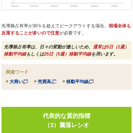
先導株占有率が30％を超えてピークアウトする場合、
相場全体も
反落することが多いので注意
が必要です。
先導株占有率は、日々の変動が激しいため、
通常は5日（1週）
移動平均線
もしくは
25日（5週）移動平均線
を用います。
関連ワード
大商い
売買高
移動平均線
代表的な質的指標
（3）騰落レシオ