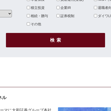
積立投資
企業IR
退職者
相続・贈与
証券税制
ダイワL
その他
検索
ネル
ーマに大和証券グループ本社