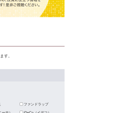
ます。
託
ファンドラップ
（ニーサ）
iDeCo（イデコ）