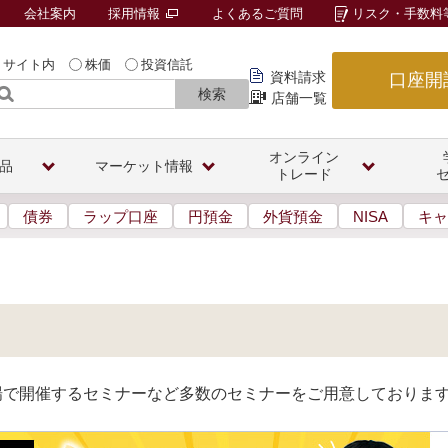
会社案内
採用情報
よくあるご質問
リスク・手数料
サイト内
株価
投資信託
資料請求
口座開
検索
店舗一覧
オンライン
品
マーケット情報
トレード
債券
ラップ口座
円預金
外貨預金
NISA
キャ
会場で開催するセミナーなど多数のセミナーをご用意しておりま