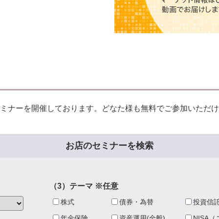
ミナーを開催しております。どなた様も無料でご参加いただけ
お店のセミナーを検索
（3）テーマ
（3）テーマ
※任意
※任意
株式
債券・為替
投資信
年金保険
資産運用(全般)
NISA