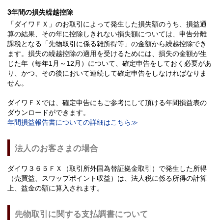
3年間の損失繰越控除
「ダイワＦＸ」のお取引によって発生した損失額のうち、損益通
算の結果、その年に控除しきれない損失額については、申告分離
課税となる「先物取引に係る雑所得等」の金額から繰越控除でき
ます。損失の繰越控除の適用を受けるためには、損失の金額が生
じた年（毎年1月～12月）について、確定申告をしておく必要があ
り、かつ、その後において連続して確定申告をしなければなりま
せん。
ダイワＦＸでは、確定申告にもご参考にして頂ける年間損益表の
ダウンロードができます。
年間損益報告書についての詳細はこちら≫
法人のお客さまの場合
ダイワ３６５ＦＸ（取引所外国為替証拠金取引）で発生した所得
（売買益、スワップポイント収益）は、法人税に係る所得の計算
上、益金の額に算入されます。
先物取引に関する支払調書について