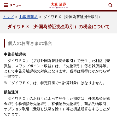
トップ
＞
お取扱商品
＞ ダイワＦＸ（外国為替証拠金取引）
ダイワＦＸ（外国為替証拠金取引）の税金について
個人のお客さまの場合
申告分離課税
「ダイワＦＸ」（店頭外国為替証拠金取引）で発生した利益（売
買益、スワップポイント収益）は、「先物取引に係る雑所得等」
として申告分離課税の対象となります。税率は所得にかかわらず
一律です。
※「ダイワＦＸ」は、特定口座での計算対象にはなりません。
損益通算
「ダイワＦＸ」のお取引によって発生した損益は、外国為替証拠
金取引や株価指数先物取引、有価証券先物取引、商品先物取引、
オプション取引（受渡し決済を除く）等と損益通算をすることが
できます。