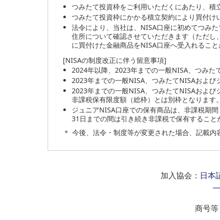
つみたて投資枠をご利用いただくにあたり、積
つみたて投資枠にかかる積立契約により買付け
法令により、当社は、NISA口座に初めてつみ
住所について確認させていただきます（ただし
に買付けた金融商品をNISA口座へ受入れるこ
[NISAの制度改正に伴う留意事項]
2024年以降、2023年までの一般NISA、つ
2023年までの一般NISA、つみたてNISAお
2023年までの一般NISA、つみたてNISAお
非課税保有限度額（総枠）とは別枠となります
ジュニアNISA口座での保有商品は、非課税期
31日までの間は引き続き非課税で保有すること
＊
今後、法令・制度等が変更された場合、記載内容
加入協会：
日本
商号等