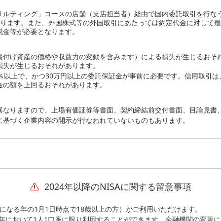
ルティング」コースの店舗（支店担当者）経由で国内委託取引を行なう場
なります。また、外国株式等の外国取引にあたっては約定代金に対して最大
税金等が必要となります。
裏付け資産の価格や収益力の変動を含みます）による損失が生じるおそ
損失が生じるおそれがあります。
％以上で、かつ30万円以上の委託保証金が事前に必要です。信用取引
金の額を上回るおそれがあります。
異なりますので、上場有価証券等書面、契約締結前交付書面、目論見書
に基づく企業内容の開示が行なわれていないものもあります。
2024年以降のNISAに関する留意事項
用になる年の1月1日時点で18歳以上の方）がご利用いただけます。
一年において1人1口座に限り利用することができます。金融機関の変更に