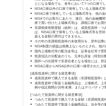
とになる場合でも、各年において1つの口座で
NISA口座以外の口座で保有している上場株式等
NISA口座で保有している上場株式等を、他の金
NISAでのお取引にあたり、後日、他の金融機関
座で買い付けた上場株式等は、課税口座でお買
非課税保有限度額（総枠）は、成長投資枠・つみ
は、NISA口座で保有している上場株式等を売
超える金額の買付はできません。
その年の非課税投資枠の未使用分を、翌年以降
NISA制度の損益は税務上ないものとされ、他
国内上場株式等の配当金等は、証券会社等で受
投資信託の分配金のうち、元本払戻金（特別分配
国外への出国等で非居住者となる場合には、所
NISA口座からNISA以外の口座へ移管された
[成長投資枠に関する留意事項]
成長投資枠で購入できる金額（非課税投資枠）は
成長投資枠で取扱う金融商品は、上場株式、上場
柄や信託期間が20年未満、またはデリバティ
[つみたて投資枠に関する留意事項]
つみたて投資枠で購入できる金額（非課税投資
つみたて投資枠で取扱う金融商品は、法令等の