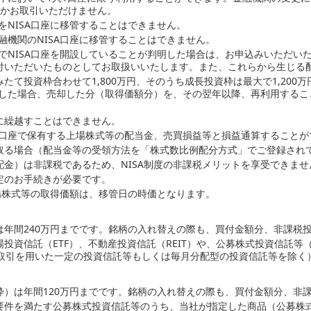
しかお取引いただけません。
をNISA口座に移管することはできません。
融機関のNISA口座に移管することはできません。
でNISA口座を開設していることが判明した場合は、お申込みいただいたN
付いただいたものとしてお取扱いいたします。また、これらから生じる
たて投資枠合わせて1,800万円、そのうち成長投資枠は最大で1,200
却した場合、売却した分（取得価額分）を、その翌年以降、再利用する
に繰越すことはできません。
の口座で保有する上場株式等の配当金、売買損益等と損益通算することが
取る場合（配当金等の受領方法を「株式数比例配分方式」でご登録され
金）は非課税であるため、NISA制度の非課税メリットを享受できませ
定のお手続きが必要です。
上場株式等の取得価額は、移管日の時価となります。
年間240万円までです。銘柄の入れ替えの際も、買付金額分、非課税
投資信託（ETF）、不動産投資信託（REIT）や、公募株式投資信託
ブ取引を用いた一定の投資信託等もしくは毎月分配型の投資信託等を除く
枠）は年間120万円までです。銘柄の入れ替えの際も、買付金額分、非
要件を満たす公募株式投資信託等のうち、当社が指定した商品（公募株式