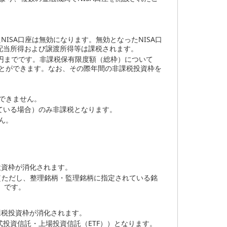
ISA口座は無効になります。無効となったNISA口
配当所得および譲渡所得等は課税されます。
万円までです。非課税保有限度額（総枠）について
ことができます。なお、その際年間の非課税投資枠を
できません。
ている場合）のみ非課税となります。
ん。
投資枠が消化されます。
等（ただし、整理銘柄・監理銘柄に指定されている銘
）です。
課税投資枠が消化されます。
投資信託・上場投資信託（ETF））となります。