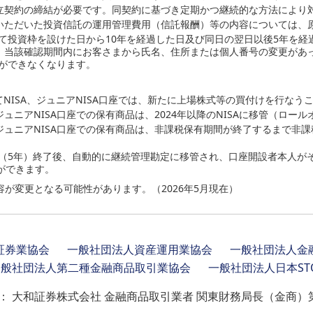
立契約の締結が必要です。同契約に基づき定期かつ継続的な方法により
いただいた投資信託の運用管理費用（信託報酬）等の内容については、
たて投資枠を設けた日から10年を経過した日及び同日の翌日以後5年を
、当該確認期間内にお客さまから氏名、住所または個人番号の変更があ
とができなくなります。
みたてNISA、ジュニアNISA口座では、新たに上場株式等の買付けを行な
よびジュニアNISA口座での保有商品は、2024年以降のNISAに移管（ロ
よびジュニアNISA口座での保有商品は、非課税保有期間が終了するまで非課
。
間（5年）終了後、自動的に継続管理勘定に移管され、口座開設者本人がそ
ができます。
が変更となる可能性があります。（2026年5月現在）
証券業協会
一般社団法人資産運用業協会
一般社団法人金
一般社団法人第二種金融商品取引業協会
一般社団法人日本ST
：
大和証券株式会社 金融商品取引業者 関東財務局長（金商）第