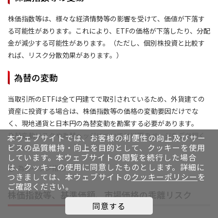
株価指数等は、様々な経済情勢等の影響を受けて、価値が下落す
る可能性があります。これにより、ETFの価格が下落したり、分配
金が減少する可能性があります。（ただし、個別株投資と比較す
れば、リスク分散効果があります。）
為替の変動
当取引所のETFは全て円建てで取引されているため、外貨建ての
資産に投資する場合は、株価指数等の価格の変動要因だけでな
く、現地通貨と日本円の為替変動を勘案する必要があります。
為替変動リスクや為替ヘッジについては以下のページをご参照く
本ウェブサイトでは、お客様の利便性の向上及びサー
ビスの品質維持・向上を目的として、クッキーを使用
ださい。
しています。
本ウェブサイトの閲覧を続行した場合
は、クッキーの使用に同意したものとします。詳細に
為替ヘッジ指標
つきましては、本ウェブサイトの
クッキーポリシー
を
ご確認ください。
株価指数等、基準価額、市場価格の乖離リスク
同意する