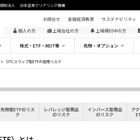
主規制法人
日本証券クリアリング機構
お問合せ
金融経済教育
サステナビリティ
個人の方
上場会社の方
上場検討中の方
株式・ETF・REIT等
先物・オプション
OTCスワップ型ETFの信用リスク
先物型ETFのリス
レバレッジ型商品
インバース型商品
アク
ク
のリスク
のリスク
E
ETF）とは