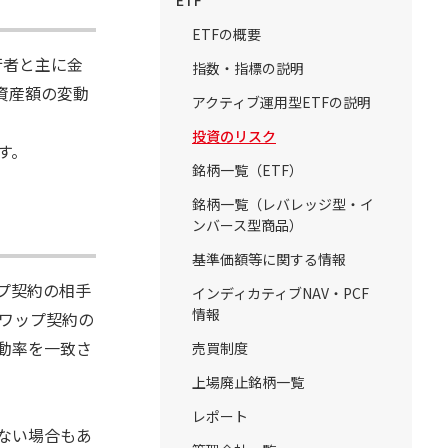
ETF
ETFの概要
行者と主に金
指数・指標の説明
資産額の変動
アクティブ運用型ETFの説明
投資のリスク
す。
銘柄一覧（ETF）
銘柄一覧（レバレッジ型・イ
ンバース型商品）
基準価額等に関する情報
プ契約の相手
インディカティブNAV・PCF
情報
ワップ契約の
動率を一致さ
売買制度
上場廃止銘柄一覧
レポート
ない場合もあ