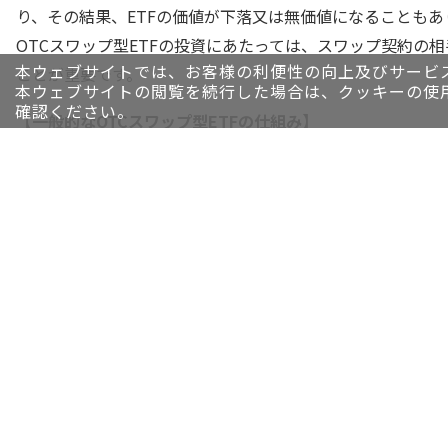
り、その結果、ETFの価値が下落又は無価値になることもあ
OTCスワップ型ETFの投資にあたっては、スワップ契約
本ウェブサイトでは、お客様の利便性の向上及びサービ
ことが重要です。
本ウェブサイトの閲覧を続行した場合は、クッキーの使
確認ください。
【一般的なOTCスワップ型ETFの仕組み】