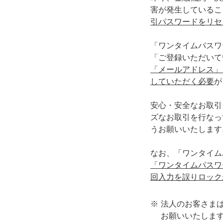
害が発生しているこ
引パスワードをリセ
「ワンタイムパスワ
「ご登録いただいて
「メールアドレス」
していただく必要
が
安心・安全なお取引
ズなお取引を行なっ
うお願いいたします
なお、「ワンタイム
「ワンタイムパスワ
回入力を誤りロック
※
法人のお客さま
お願いいたしま