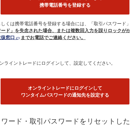
携帯電話番号を登録する
もしくは携帯電話番号を登録する場合には、「取引パスワード
ワード」を失念された場合、または複数回入力を誤りロックが
取扱窓口
までお電話でご連絡ください。
ンライントレードにログインして、設定してください。
オンライントレードにログインして
ワンタイムパスワードの通知先を設定する
スワード・取引パスワードをリセットした