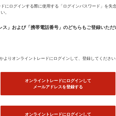
ードにログインする際に使用する「ログインパスワード」を失
さい。
レス」および「携帯電話番号」のどちらもご登録いただ
かよりオンライントレードにログインして、登録してください
オンライントレードにログインして
メールアドレスを登録する
オンライントレードにログインして