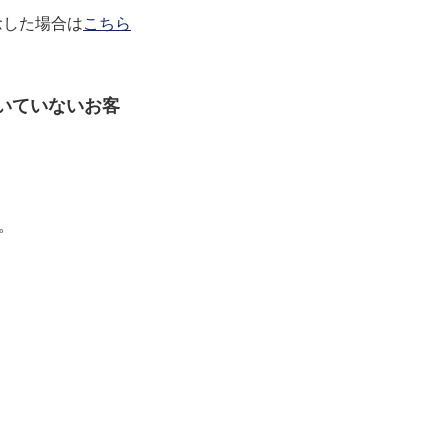
念した場合は
こちら
いていないお客
。