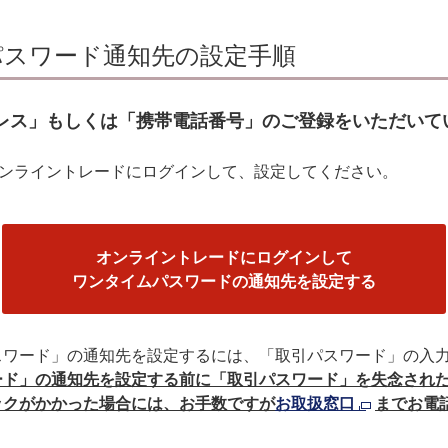
パスワード通知先の設定手順
レス」もしくは「携帯電話番号」のご登録をいただいて
ンライントレードにログインして、設定してください。
オンライントレードにログインして
ワンタイムパスワードの通知先を設定する
スワード」の通知先を設定するには、「取引パスワード」の入
ード」の通知先を設定する前に「取引パスワード」を失念され
ックがかかった場合には、お手数ですが
お取扱窓口
までお電