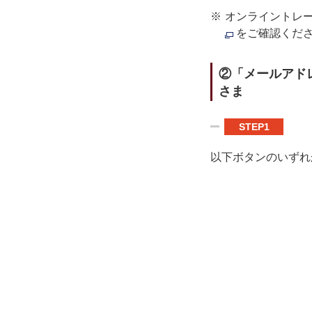
※
オンライントレ
をご確認くだ
②「メールアド
さま
STEP1
以下ボタンのいずれ